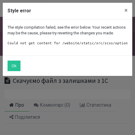
Contact Us
×
Style error
Nav
The style compilation failed, see the error below. Your recent actions
may be the cause, please try reverting the changes you made.
Налаштування роботи складів
Could not get content for /website/static/src/scss/options/u
Останнє оновлення:
12.09.2023
Ok
Встановити як Готово
Скачуємо файл з залишками з 1С
Про
Коментарі (
0
)
Статистика
Поділитися